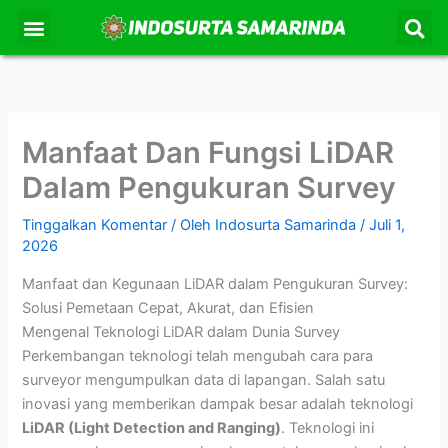
S
Lewati
Menu
Kontak Kami
Tentang Kami
ke
konten
Manfaat Dan Fungsi LiDAR
Dalam Pengukuran Survey
Tinggalkan Komentar
/ Oleh
Indosurta Samarinda
/
Juli 1,
2026
Manfaat dan Kegunaan LiDAR dalam Pengukuran Survey:
Solusi Pemetaan Cepat, Akurat, dan Efisien
Mengenal Teknologi LiDAR dalam Dunia Survey
Perkembangan teknologi telah mengubah cara para
surveyor mengumpulkan data di lapangan. Salah satu
inovasi yang memberikan dampak besar adalah teknologi
LiDAR (Light Detection and Ranging)
. Teknologi ini