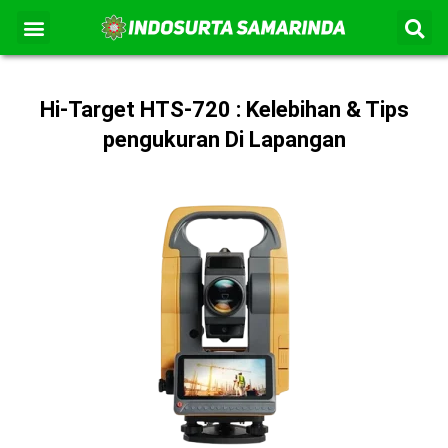
S
Lewati
Menu
Kontak Kami
Tentang Kami
ke
konten
Hi-Target HTS-720 : Kelebihan & Tips
pengukuran Di Lapangan