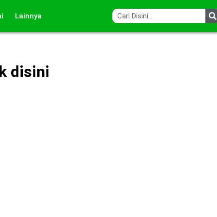
i
Lainnya
 disini