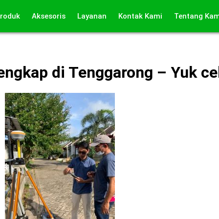
roduk
Aksesoris
Layanan
Kontak Kami
Tentang Kam
lengkap di Tenggarong – Yuk cek