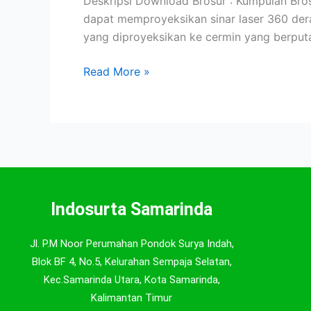
Deskripsi Download Brosur : Kumpulan Brosu
dapat memproyeksikan sinar laser 360 dera
yang diproyeksikan ke cermin yang berputa
Read More »
Indosurta Samarinda
Jl. P.M Noor Perumahan Pondok Surya Indah,
Blok BF 4, No.5, Kelurahan Sempaja Selatan,
Kec.Samarinda Utara, Kota Samarinda,
Kalimantan Timur