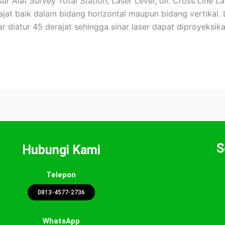
r Alat Survey Total Station, Laser Level, dll. Cross Line
jat baik dalam bidang horizontal maupun bidang vertikal.
r diatur 45 derajat sehingga sinar laser dapat diproyeksik
S
Hubungi Kami
Telepon
0813-4577-2736
WhatsApp