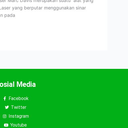
 Laser Marc Davis merupakan suatu alat yang
 Laser yang berputar menggunakan sinar
an pada
osial Media
Facebook
Twitter
Instagram
Youtube