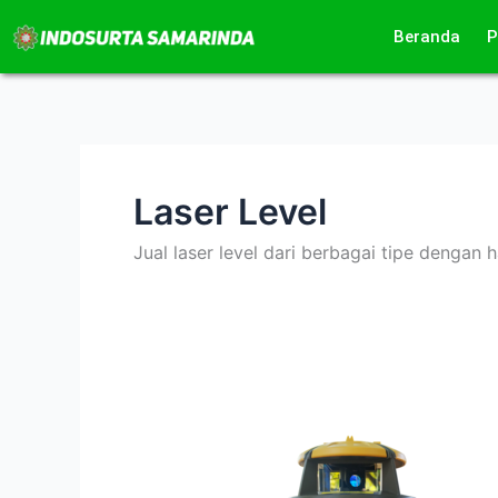
Lewati
Beranda
P
ke
konten
Laser Level
Jual laser level dari berbagai tipe dengan 
Rotating
Laser
Waterpass
Topcon