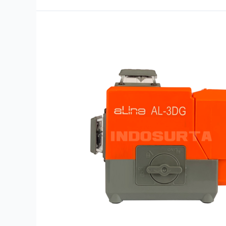
Rotating
Laser
Level
Waterpass
aLine
AL-
3DG