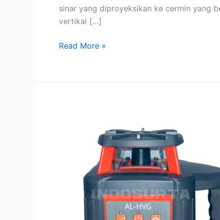
sinar yang diproyeksikan ke cermin yang be
vertikal […]
Read More »
Rotating
Laser
Level
Waterpass
aLine
AL-
HVG