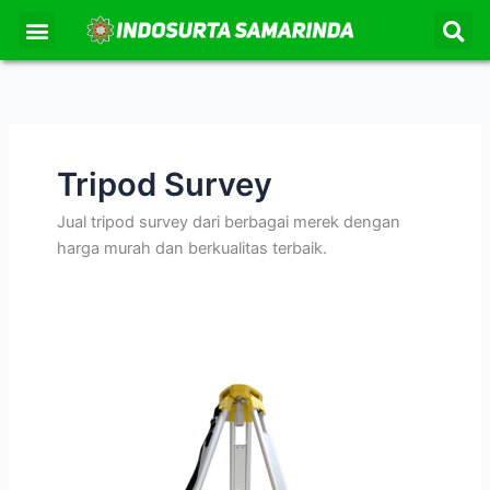
S
Lewati
Menu
Kontak Kami
Tentang Kami
ke
konten
Tripod Survey
Jual tripod survey dari berbagai merek dengan
harga murah dan berkualitas terbaik.
Tripod
Survey
Land
Leg