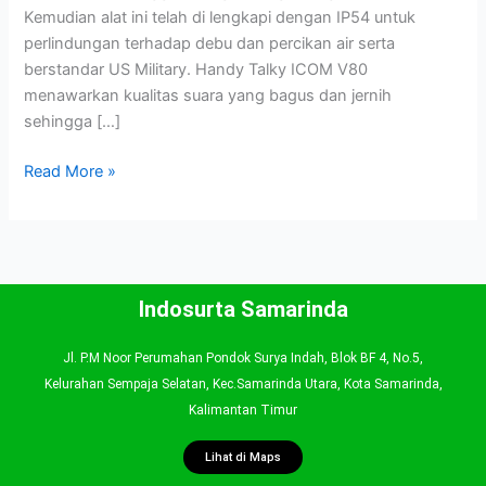
Kemudian alat ini telah di lengkapi dengan IP54 untuk
perlindungan terhadap debu dan percikan air serta
berstandar US Military. Handy Talky ICOM V80
menawarkan kualitas suara yang bagus dan jernih
sehingga […]
Read More »
Indosurta Samarinda
Jl. P.M Noor Perumahan Pondok Surya Indah, Blok BF 4, No.5,
Kelurahan Sempaja Selatan, Kec.Samarinda Utara, Kota Samarinda,
Kalimantan Timur
Lihat di Maps