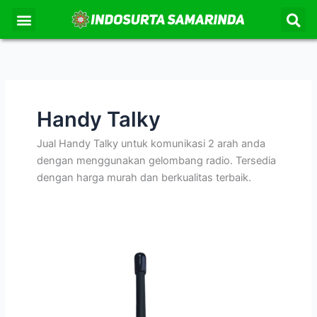
S
Lewati
Menu
Kontak Kami
Tentang Kami
ke
konten
Handy Talky
Jual Handy Talky untuk komunikasi 2 arah anda
dengan menggunakan gelombang radio. Tersedia
dengan harga murah dan berkualitas terbaik.
Handy
Talky
ICOM
V80