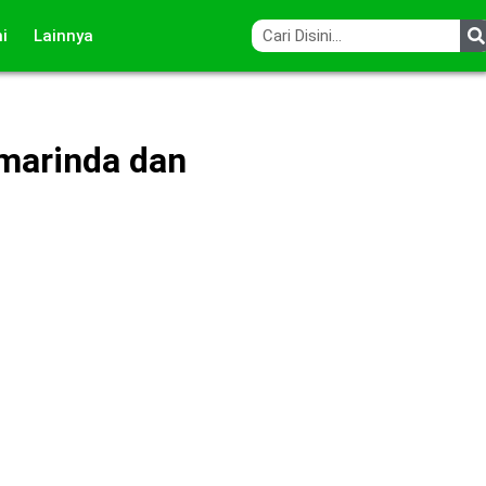
i
Lainnya
amarinda dan