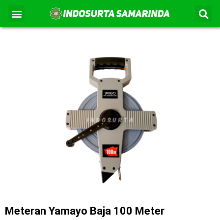
S
Lewati
Menu
Kontak Kami
Tentang Kami
ke
konten
Meteran Yamayo Baja 100 Meter