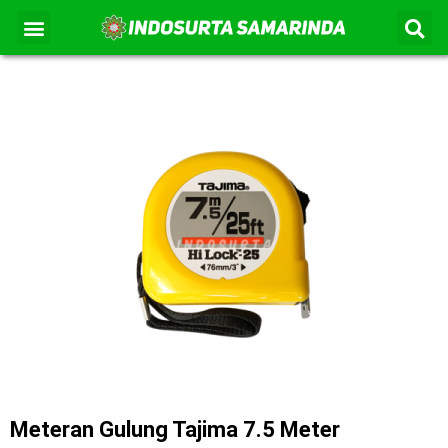
S
Lewati
Menu
Kontak Kami
Tentang Kami
ke
konten
Meteran Gulung Tajima 7.5 Meter