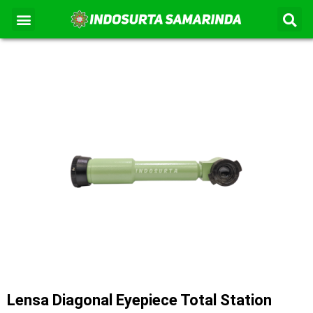
S
Lewati
Menu
Kontak Kami
Tentang Kami
ke
konten
Lensa Diagonal Eyepiece Total Station