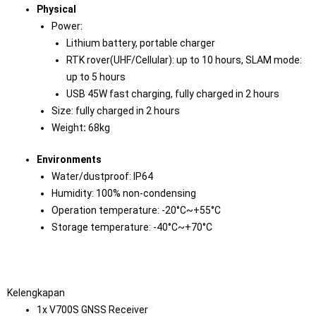
Physical
Power:
Lithium battery, portable charger
RTK rover(UHF/Cellular): up to 10 hours, SLAM mode:
up to 5 hours
USB 45W fast charging, fully charged in 2 hours
Size: fully charged in 2 hours
Weight
:
68kg
Environments
Water/dustproof: IP64
Humidity: 100% non-condensing
Operation temperature: -20°C~+55°C
Storage temperature: -40°C~+70°C
Kelengkapan
1x V700S GNSS Receiver