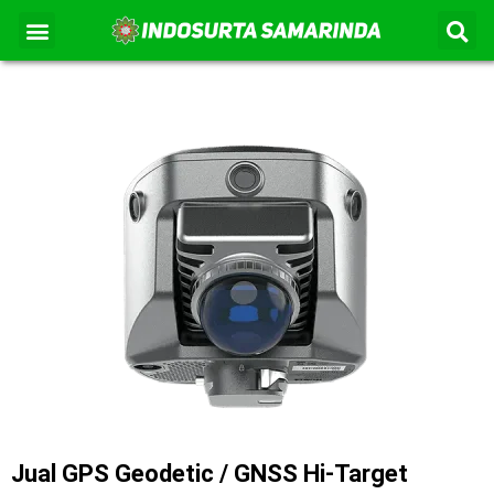
S
Lewati
Menu
Kontak Kami
Tentang Kami
ke
konten
Jual GPS Geodetic / GNSS Hi-Target