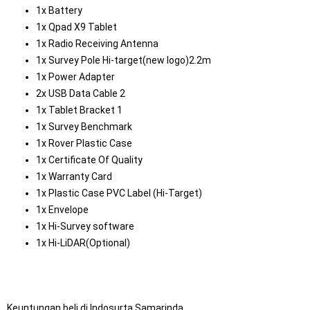
1x Battery
1x Qpad X9 Tablet
1x Radio Receiving Antenna
1x Survey Pole Hi-target(new logo)2.2m
1x Power Adapter
2x USB Data Cable 2
1x Tablet Bracket 1
1x Survey Benchmark
1x Rover Plastic Case
1x Certificate Of Quality
1x Warranty Card
1x Plastic Case PVC Label (Hi-Target)
1x Envelope
1x Hi-Survey software
1x Hi-LiDAR(Optional)
Keuntungan beli di Indosurta Samarinda