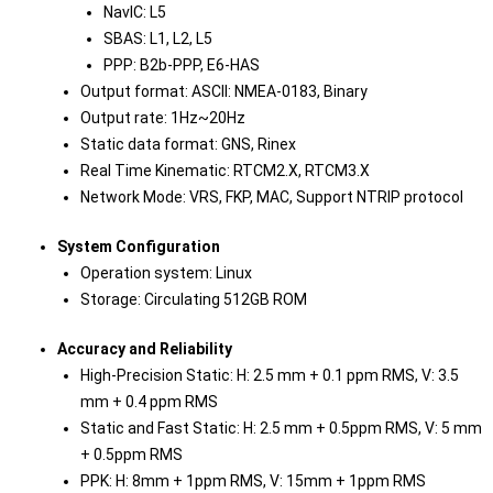
NavIC: L5
SBAS: L1, L2, L5
PPP: B2b-PPP, E6-HAS
Output format: ASCII: NMEA-0183, Binary
Output rate: 1Hz~20Hz
Static data format: GNS, Rinex
Real Time Kinematic: RTCM2.X, RTCM3.X
Network Mode: VRS, FKP, MAC, Support NTRIP protocol
System Configuration
Operation system: Linux
Storage: Circulating 512GB ROM
Accuracy and Reliability
High-Precision Static: H: 2.5 mm + 0.1 ppm RMS, V: 3.5
mm + 0.4 ppm RMS
Static and Fast Static: H: 2.5 mm + 0.5ppm RMS, V: 5 mm
+ 0.5ppm RMS
PPK: H: 8mm + 1ppm RMS, V: 15mm + 1ppm RMS