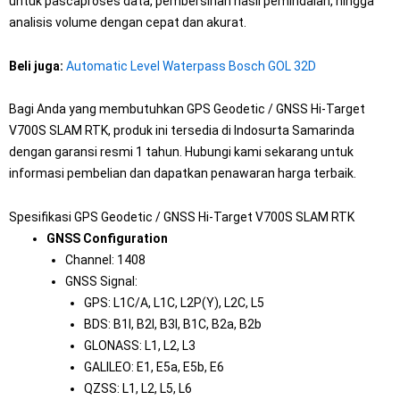
untuk pascaproses data, pembersihan hasil pemindaian, hingga
analisis volume dengan cepat dan akurat.
Beli juga:
Automatic Level Waterpass Bosch GOL 32D
Bagi Anda yang membutuhkan GPS Geodetic / GNSS Hi-Target
V700S SLAM RTK, produk ini tersedia di Indosurta Samarinda
dengan garansi resmi 1 tahun. Hubungi kami sekarang untuk
informasi pembelian dan dapatkan penawaran harga terbaik.
Spesifikasi GPS Geodetic / GNSS Hi-Target V700S SLAM RTK
GNSS Configuration
Channel: 1408
GNSS Signal:
GPS: L1C/A, L1C, L2P(Y), L2C, L5
BDS: B1I, B2I, B3I, B1C, B2a, B2b
GLONASS: L1, L2, L3
GALILEO: E1, E5a, E5b, E6
QZSS: L1, L2, L5, L6