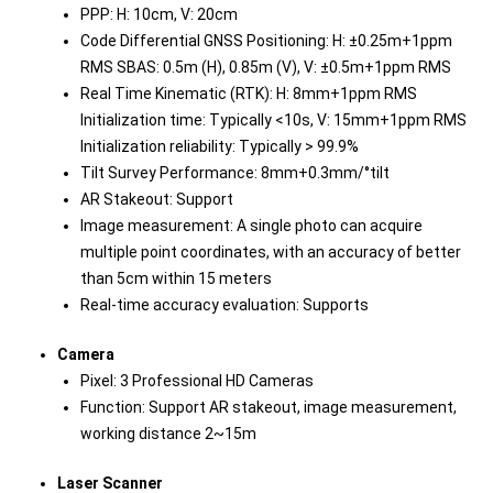
PPP: H: 10cm, V: 20cm
Code Differential GNSS Positioning: H: ±0.25m+1ppm
RMS SBAS: 0.5m (H), 0.85m (V), V: ±0.5m+1ppm RMS
Real Time Kinematic (RTK): H: 8mm+1ppm RMS
Initialization time: Typically <10s, V: 15mm+1ppm RMS
Initialization reliability: Typically > 99.9%
Tilt Survey Performance: 8mm+0.3mm/°tilt
AR Stakeout: Support
Image measurement: A single photo can acquire
multiple point coordinates, with an accuracy of better
than 5cm within 15 meters
Real-time accuracy evaluation: Supports
Camera
Pixel: 3 Professional HD Cameras
Function: Support AR stakeout, image measurement,
working distance 2~15m
Laser Scanner