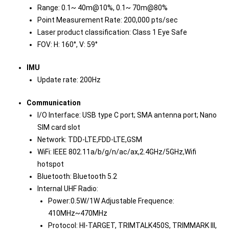
Range: 0.1~ 40m@10%, 0.1~ 70m@80%
Point Measurement Rate: 200,000 pts/sec
Laser product classification: Class 1 Eye Safe
FOV: H: 160°, V: 59°
IMU
Update rate: 200Hz
Communication
I/O Interface: USB type C port; SMA antenna port; Nano
SIM card slot
Network: TDD-LTE,FDD-LTE,GSM
WiFi: IEEE 802.11a/b/g/n/ac/ax,2.4GHz/5GHz,Wifi
hotspot
Bluetooth: Bluetooth 5.2
Internal UHF Radio:
Power:0.5W/1W Adjustable Frequence:
410MHz~470MHz
Protocol: HI-TARGET, TRIMTALK450S, TRIMMARK III,