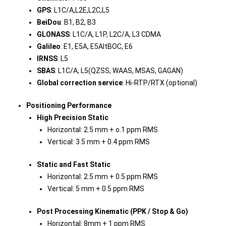
GPS
: L1C/A,L2E,L2C,L5
BeiDou
: B1, B2, B3
GLONASS
: L1C/A, L1P, L2C/A, L3 CDMA
Galileo
: E1, E5A, E5AltBOC, E6
IRNSS
: L5
SBAS
: L1C/A, L5(QZSS, WAAS, MSAS, GAGAN)
Global correction service
: Hi-RTP/RTX (optional)
Positioning Performance
High Precision Static
Horizontal: 2.5 mm + o.1 ppm RMS
Vertical: 3.5 mm + 0.4 ppm RMS
Static and Fast Static
Horizontal: 2.5 mm + 0.5 ppm RMS
Vertical: 5 mm + 0.5 ppm RMS
Post Processing Kinematic (PPK / Stop & Go)
Horizontal: 8mm + 1 ppm RMS