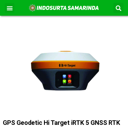
S
Lewati
Menu
Kontak Kami
Tentang Kami
ke
konten
GPS Geodetic Hi Target iRTK 5 GNSS RTK