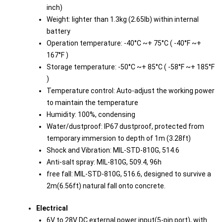
inch)
Weight: lighter than 1.3kg (2.65lb) within internal
battery
Operation temperature: -40°C ~+ 75°C ( -40°F ~+
167°F )
Storage temperature: -50°C ~+ 85°C ( -58°F ~+ 185°F
)
Temperature control: Auto-adjust the working power
to maintain the temperature
Humidity: 100%, condensing
Water/dustproof: IP67 dustproof, protected from
temporary immersion to depth of 1m (3.28ft)
Shock and Vibration: MIL-STD-810G, 514.6
Anti-salt spray: MIL-810G, 509.4, 96h
free fall: MIL-STD-810G, 516.6, designed to survive a
2m(6.56ft) natural fall onto concrete.
Electrical
6V to 28V DC external power input(5-pin port), with