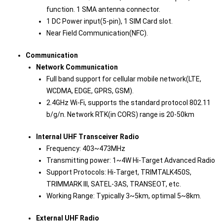
function. 1 SMA antenna connector.
1 DC Power input(5-pin), 1 SIM Card slot.
Near Field Communication(NFC).
Communication
Network Communication
Full band support for cellular mobile network(LTE,
WCDMA, EDGE, GPRS, GSM).
2.4GHz Wi-Fi, supports the standard protocol 802.11
b/g/n. Network RTK(in CORS) range is 20-50km
Internal UHF Transceiver Radio
Frequency: 403~473MHz
Transmitting power: 1~4W Hi-Target Advanced Radio
Support Protocols: Hi-Target, TRIMTALK450S,
TRIMMARK III, SATEL-3AS, TRANSEOT, etc.
Working Range: Typically 3~5km, optimal 5~8km.
External UHF Radio