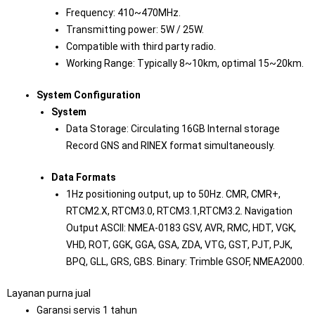
Frequency: 410~470MHz.
Transmitting power: 5W / 25W.
Compatible with third party radio.
Working Range: Typically 8~10km, optimal 15~20km.
System Configuration
System
Data Storage: Circulating 16GB Internal storage
Record GNS and RINEX format simultaneously.
Data Formats
1Hz positioning output, up to 50Hz. CMR, CMR+,
RTCM2.X, RTCM3.0, RTCM3.1,RTCM3.2. Navigation
Output ASCII: NMEA-0183 GSV, AVR, RMC, HDT, VGK,
VHD, ROT, GGK, GGA, GSA, ZDA, VTG, GST, PJT, PJK,
BPQ, GLL, GRS, GBS. Binary: Trimble GSOF, NMEA2000.
Layanan purna jual
Garansi servis 1 tahun