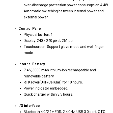
over-discharge protection power consumption 4.4W
Automatic switching between internal power and
external power.
Control Panel
Physical button: 1
Display: 240 x 240 pixel, 261 ppi
Touchscreen: Support glove mode and wet-finger
mode.
Internal Battery
7.4 V, 6800 mAh lithium-ion rechargeable and
removable battery.
RTK rover(UHF/Cellular) for 10 hours.
Power indicator embedded.
Quick charger within 3.5 hours.
I/O interface
Bluetooth 4.0/2.1+ EDR, 2.4 GHz. USB 3.0 port, OTG